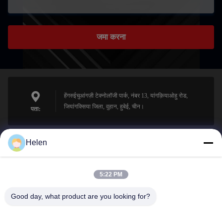
जमा करना
हेंगरुईचुआंगज़ी टेक्नोलॉजी पार्क, नंबर 13, यांगक़ियाओहु रोड,
जियांगक्सिया जिला, वुहान, हुबेई, चीन।
पता:
Helen
sales@perfectlaser.net
ईमेल
5:22 PM
Good day, what product are you looking for?
0086-27-8679-1986