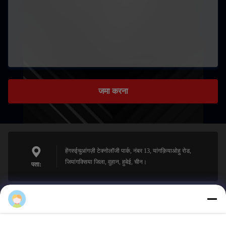
जमा करना
हेंगरुईचुआंगज़ी टेक्नोलॉजी पार्क, नंबर 13, यांगक़ियाओहु रोड,
जियांगक्सिया जिला, वुहान, हुबेई, चीन।
पता:
sales@perfectlaser.net
ईमेल