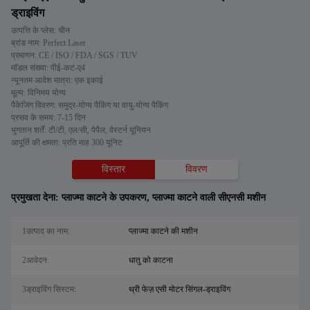
ड्राइविंग
उत्पत्ति के प्लेस: चीन
ब्रांड नाम: Perfect Laser
प्रमाणन: CE / ISO / FDA / SGS / TUV
मॉडल संख्या: पीई-कट-ए4
न्यूनतम आदेश मात्रा: एक इकाई
मूल्य: विनिमय योग्य
पैकेजिंग विवरण: समुद्र-योग्य पैकिंग या वायु-योग्य पैकिंग
प्रसव के समय: 7-15 दिन
भुगतान शर्तें: टी/टी, एल/सी, पेपैल, वेस्टर्न यूनियन
आपूर्ति की क्षमता: प्रति माह 300 यूनिट
विस्तार
विवरण
प्रमुखता देना:
प्लाज्मा काटने के उपकरण
,
प्लाज्मा काटने वाली सीएनसी मशीन
1उत्पाद का नाम:
प्लाज्मा काटने की मशीन
2आवेदन:
धातु को काटना
3ड्राइविंग सिस्टम:
थ्री फेज़ एसी मोटर सिंगल-ड्राइविंग