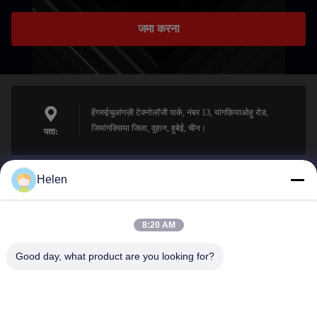
जमा करना
हेंगरुईचुआंगज़ी टेक्नोलॉजी पार्क, नंबर 13, यांगक़ियाओहु रोड,
जियांगक्सिया जिला, वुहान, हुबेई, चीन।
पता:
Helen
sales@perfectlaser.net
ईमेल
8:20 AM
Good day, what product are you looking for?
0086-27-8679-1986
फ़ोन