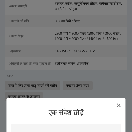
आयरन, स्टील, एल्युमिनियम शीट्स, गैल्वेनाइज्ड शीट्स,
4कार्य सामग्री:
टाइटेनियम प्लेट्स
5काटने की गति:
0-3500 मिमी / मिनट
2800 मिमी * 3000 मीटर / 2000 मिमी * 3000 मीटर /
6कार्य क्षेत्र:
1200 मिमी * 2000 मीटर / 1400 मिमी * 1500 मिमी
7प्रमाणन:
CE / ISO / FDA SGS / TUV
8बिक्री के बाद की सेवा प्रदान की:
इंजीनियर्स सर्विस ओवरसीज
Tags:
सॉल के लिए लेजर धातु काटने की मशीन
फाइबर लेजर कटर
प्लाज्मा काटने के उपकरण
एक संदेश छोड़ें
इसी तरह के उत्पादों