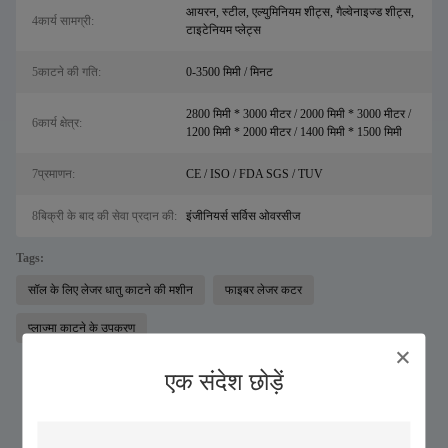
आयरन, स्टील, एल्युमिनियम शीट्स, गैल्वेनाइज्ड शीट्स,
4कार्य सामग्री:
टाइटेनियम प्लेट्स
5काटने की गति:
0-3500 मिमी / मिनट
2800 मिमी * 3000 मीटर / 2000 मिमी * 3000 मीटर /
6कार्य क्षेत्र:
1200 मिमी * 2000 मीटर / 1400 मिमी * 1500 मिमी
7प्रमाणन:
CE / ISO / FDA SGS / TUV
8बिक्री के बाद की सेवा प्रदान की:
इंजीनियर्स सर्विस ओवरसीज
Tags:
सॉल के लिए लेजर धातु काटने की मशीन
फाइबर लेजर कटर
प्लाज्मा काटने के उपकरण
एक संदेश छोड़ें
इसी तरह के उत्पादों