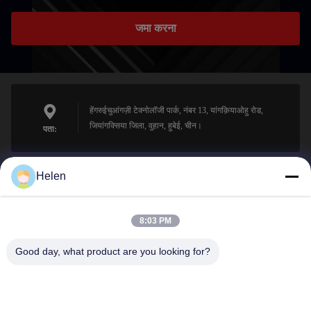
जमा करना
हेंगरुईचुआंगज़ी टेक्नोलॉजी पार्क, नंबर 13, यांगक़ियाओहु रोड,
जियांगक्सिया जिला, वुहान, हुबेई, चीन।
पता:
Helen
sales@perfectlaser.net
ईमेल
8:03 PM
Good day, what product are you looking for?
0086-27-8679-1986
फ़ोन