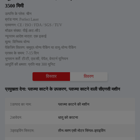
3500 मिमी
उत्पत्ति के प्लेस: चीन
ब्रांड नाम: Perfect Laser
प्रमाणन: CE / ISO / FDA / SGS / TUV
मॉडल संख्या: पीई-कट-सी1
न्यूनतम आदेश मात्रा: एक इकाई
मूल्य: विनिमय योग्य
पैकेजिंग विवरण: समुद्र-योग्य पैकिंग या वायु-योग्य पैकिंग
प्रसव के समय: 7-15 दिन
भुगतान शर्तें: टी/टी, एल/सी, पेपैल, वेस्टर्न यूनियन
आपूर्ति की क्षमता: प्रति माह 300 यूनिट
विस्तार
विवरण
प्रमुखता देना:
प्लाज्मा काटने के उपकरण
,
प्लाज्मा काटने वाली सीएनसी मशीन
1उत्पाद का नाम:
प्लाज्मा काटने की मशीन
2आवेदन:
धातु को काटना
3ड्राइविंग सिस्टम:
तीन-चरण एसी मोटर सिंगल-ड्राइविंग