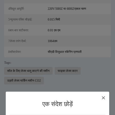
4विद्युत आपूर्ति:
220V/50HZ या 60HZ/एकल चरण
5न्यूनतम पंक्ति चौड़ाई:
0.015 मिमी
6बार-बार सटीकता:
0.01 एम एम
7लेजर तरंग दैर्ध्य:
1064उम
8सॉफ़्टवेयर:
सीएडी विजुअल स्कैनिंग प्रणाली
Tags:
सॉल के लिए लेजर धातु काटने की मशीन
फाइबर लेजर कटर
उड़ती लेजर मार्किंग मशीन CO2
इसी तरह के उत्पादों
एक संदेश छोड़ें