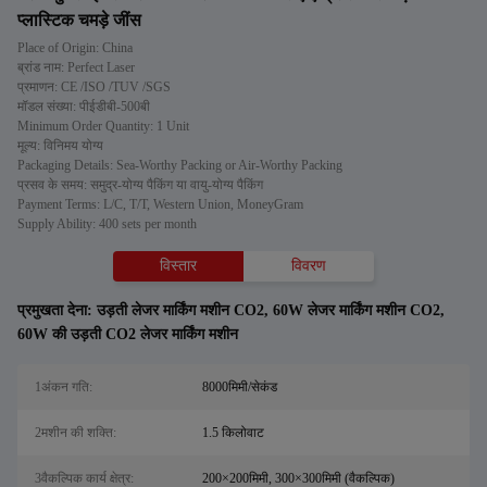
प्लास्टिक चमड़े जींस
Place of Origin: China
ब्रांड नाम: Perfect Laser
प्रमाणन: CE /ISO /TUV /SGS
मॉडल संख्या: पीईडीबी-500बी
Minimum Order Quantity: 1 Unit
मूल्य: विनिमय योग्य
Packaging Details: Sea-Worthy Packing or Air-Worthy Packing
प्रसव के समय: समुद्र-योग्य पैकिंग या वायु-योग्य पैकिंग
Payment Terms: L/C, T/T, Western Union, MoneyGram
Supply Ability: 400 sets per month
विस्तार
विवरण
प्रमुखता देना:
उड़ती लेजर मार्किंग मशीन CO2
,
60W लेजर मार्किंग मशीन CO2
,
60W की उड़ती CO2 लेजर मार्किंग मशीन
1अंकन गति:
8000मिमी/सेकंड
2मशीन की शक्ति:
1.5 किलोवाट
3वैकल्पिक कार्य क्षेत्र:
200×200मिमी, 300×300मिमी (वैकल्पिक)