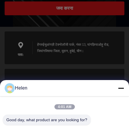
जमा करना
हेंगरुईचुआंगज़ी टेक्नोलॉजी पार्क, नंबर 13, यांगक़ियाओहु रोड,
जियांगक्सिया जिला, वुहान, हुबेई, चीन।
पता:
sales@perfectlaser.net
Helen
ईमेल
4:01 AM
Good day, what product are you looking for?
0086-27-8679-1986