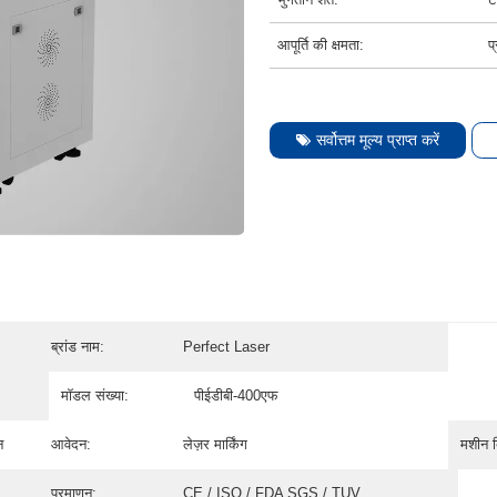
आपूर्ति की क्षमता:
प
सर्वोत्तम मूल्य प्राप्त करें
ब्रांड नाम:
Perfect Laser
मॉडल संख्या:
पीईडीबी-400एफ
न
आवेदन:
लेज़र मार्किंग
मशीन 
प्रमाणन:
CE / ISO / FDA SGS / TUV