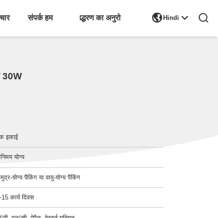

चार
संपर्क हम
एक उद्धरण का अनुरोध करें
Hindi
पीड 30W
क इकाई
िनिमय योग्य
मुद्र-योग्य पैकिंग या वायु-योग्य पैकिंग
-15 कार्य दिवस
ी/टी, एल/सी, पेपैल, वेस्टर्न यूनियन