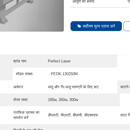
आपूर्ति की क्षमता:
प
सर्वोत्तम मूल्य प्राप्त करें
ब्रांड नाम:
Perfect Laser
मॉडल संख्या:
PEDK-130250M
आवेदन:
धातु और गैर-धातु सामग्री के लिए कट
काटने 
लेजर पावर:
180w, 260w, 300w
ग्राफिक प्रारूप का
डीएसटी, पीएलटी, बीएमपी, डीएक्सएफ
वाटर 
समर्थन करें: