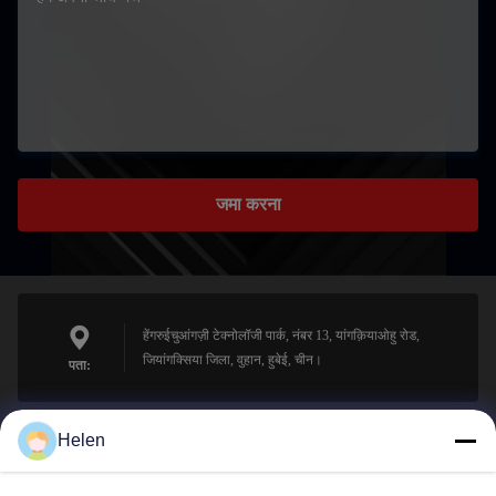
जमा करना
हेंगरुईचुआंगज़ी टेक्नोलॉजी पार्क, नंबर 13, यांगक़ियाओहु रोड,
जियांगक्सिया जिला, वुहान, हुबेई, चीन।
पता:
Helen
sales@perfectlaser.net
ईमेल