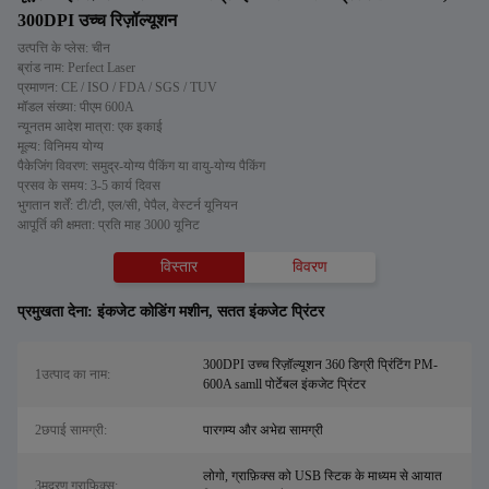
300DPI उच्च रिज़ॉल्यूशन
उत्पत्ति के प्लेस: चीन
ब्रांड नाम: Perfect Laser
प्रमाणन: CE / ISO / FDA / SGS / TUV
मॉडल संख्या: पीएम 600A
न्यूनतम आदेश मात्रा: एक इकाई
मूल्य: विनिमय योग्य
पैकेजिंग विवरण: समुद्र-योग्य पैकिंग या वायु-योग्य पैकिंग
प्रसव के समय: 3-5 कार्य दिवस
भुगतान शर्तें: टी/टी, एल/सी, पेपैल, वेस्टर्न यूनियन
आपूर्ति की क्षमता: प्रति माह 3000 यूनिट
विस्तार
विवरण
प्रमुखता देना:
इंकजेट कोडिंग मशीन
,
सतत इंकजेट प्रिंटर
300DPI उच्च रिज़ॉल्यूशन 360 डिग्री प्रिंटिंग PM-
1उत्पाद का नाम:
600A samll पोर्टेबल इंकजेट प्रिंटर
2छपाई सामग्री:
पारगम्य और अभेद्य सामग्री
लोगो, ग्राफ़िक्स को USB स्टिक के माध्यम से आयात
3मुद्रण ग्राफिक्स: