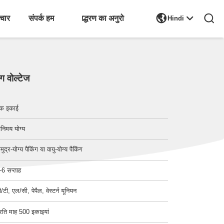

चार
संपर्क हम
एक उद्धरण का अनुरोध करें
Hindi
 वोल्टेज
क इकाई
िनिमय योग्य
मुद्र-योग्य पैकिंग या वायु-योग्य पैकिंग
-6 सप्ताह
ी/टी, एल/सी, पेपैल, वेस्टर्न यूनियन
्रति माह 500 इकाइयां