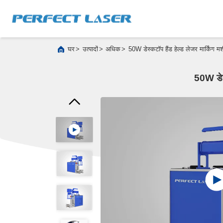
>
>
>
घर
उत्पादों
अधिक
50W डेस्कटॉप हैंड हेल्ड लेजर मार्किं
50W डेस