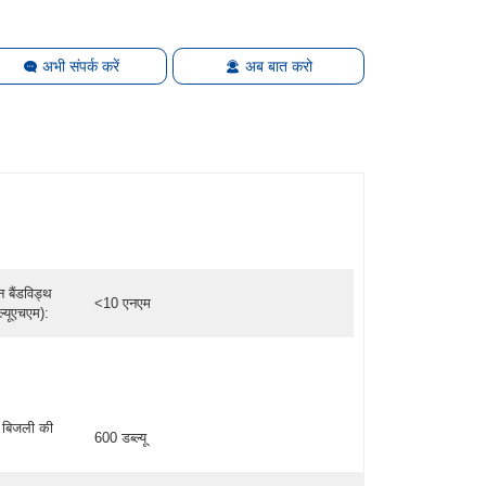
अभी संपर्क करें
अब बात करो
न बैंडविड्थ
<10 एनएम
ल्यूएचएम):
। बिजली की
600 डब्ल्यू