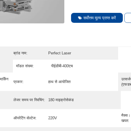
सर्वोत्तम मूल्य प्राप्त करें
ब्रांड नाम:
Perfect Laser
मॉडल संख्या:
पीईडीबी-400एच
र्किंग
उत्सर्ज
प्रकार:
हाथ से आयोजित
(एफडब्
लेजर समय पर स्विचिंग:
180 माइक्रोसेकंड
मैक्स
ऑपरेटिंग वोल्टेज:
220V
खपत: